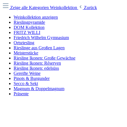
Zeige alle Kategorien
Weinkollektion
Zurück
Weinkollektion anzeigen
Rieslingpyramide
DOM Kollektion
FRITZ WILLI
Friedrich Wilhelm Gymnasium
Ortsriesling
Rieslinge aus Großen Lagen
Meisterstücke
Riesling Ikonen: Große Gewächse
Riesling Ikonen: Réserven
Riesling Ikonen: edelsüss
Gereifte Weine
Pinots & Burgunder
Secco & Sekt
Magnum & Doppelmagnum
Präsente