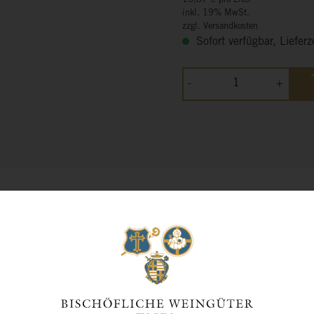
15,87 € pro Liter
inkl. 19% MwSt.
zzgl. Versandkosten
Sofort verfügbar, Lieferz
-
+