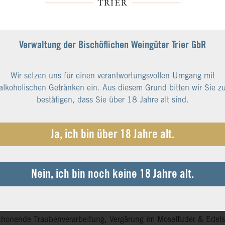
Verwaltung der Bischöflichen Weingüter Trier GbR
Wir setzen uns für einen verantwortungsvollen Umgang mit
alkoholischen Getränken ein. Aus diesem Grund bitten wir Sie z
r
bestätigen, dass Sie über 18 Jahre alt sind.
arzellen der Kupp und des Herrenberger stammen unsere Ayler 
Ja, ich bin über 18 Jahre alt.
 Meinung: Ayler gehört zu den besten Gewächsen an der Saar. W
arakter.
Nein, ich bin noch keine 18 Jahre alt.
hrung im Weinbau, früher wie heute sehr viel Handarbeit von Me
e und Riesling. Das Ergebnis: Erstklassige Weine mit Qualität u
schonende Traubenverarbeitung, Vergärung im Moselfuder & Edelst