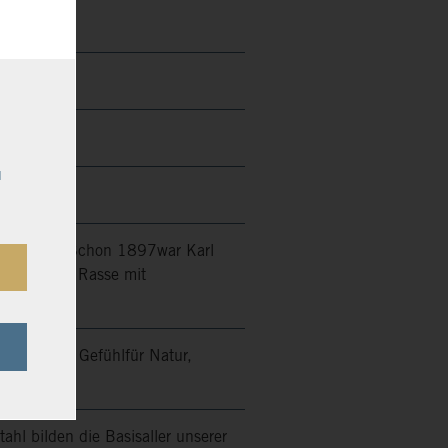
u
Ortsweine. Schon 1897war Karl
ir meinen: Rasse mit
nschen mit Gefühlfür Natur,
nd Stil!
ahl bilden die Basisaller unserer