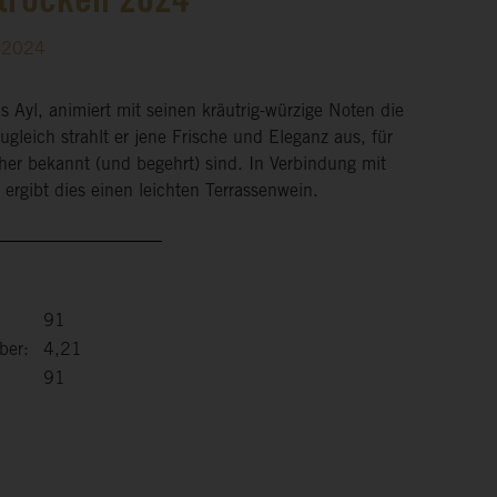
 trocken 2024
2-2024
s Ayl, animiert mit seinen kräutrig-würzige Noten die
eich strahlt er jene Frische und Eleganz aus, für
jeher bekannt (und begehrt) sind. In Verbindung mit
ergibt dies einen leichten Terrassenwein.
91
ber:
4,21
91