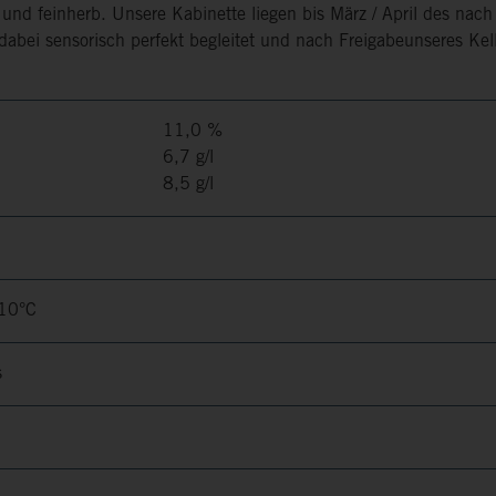
 und feinherb. Unsere Kabinette liegen bis März / April des nach
dabei sensorisch perfekt begleitet und nach Freigabeunseres Kell
11,0 %
6,7 g/l
8,5 g/l
-10°C
s