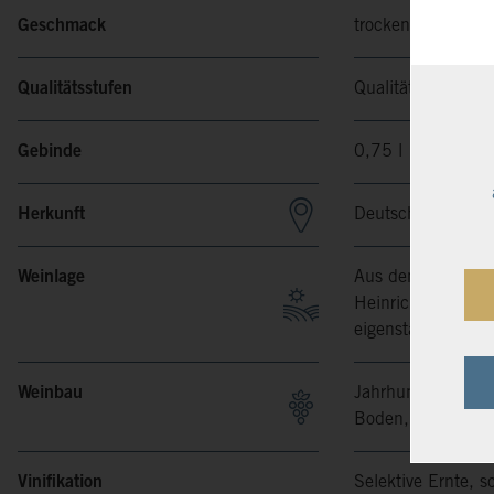
Geschmack
trocken
Qualitätsstufen
Qualitätswein
Gebinde
0,75 l
Herkunft
Deutschland, Saa
Weinlage
Aus den besten P
Heinrich Koch der
eigenständigem Ch
Weinbau
Jahrhunderte Erfa
Boden, Wetter, Reb
Vinifikation
Selektive Ernte, 