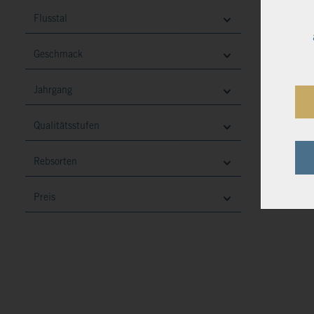
Flusstal
3er 
Geschmack
Gesc
inklu
Jahrgang
59,
Qualitätsstufen
26,22
inkl.
Rebsorten
koste
Preis