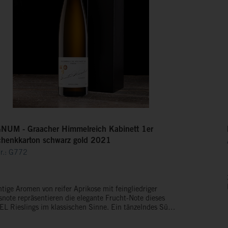
UM - Graacher Himmelreich Kabinett 1er
henkkarton schwarz gold 2021
Nr.: G772
tige Aromen von reifer Aprikose mit feingliedriger
snote repräsentieren die elegante Frucht-Note dieses
L Rieslings im klassischen Sinne. Ein tänzelndes Süße-
e-Spiel endet in einem raffiniert-würzigen Abgang und
ndet diesen Wein.