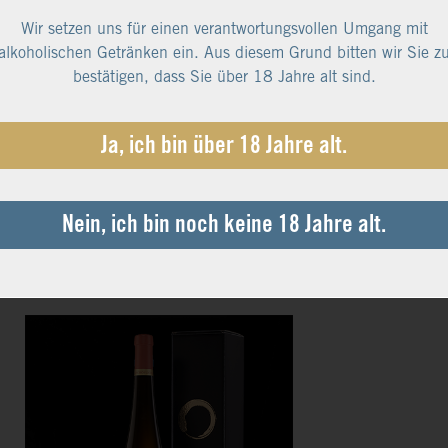
Wir setzen uns für einen verantwortungsvollen Umgang mit
alkoholischen Getränken ein. Aus diesem Grund bitten wir Sie z
Präsent mit Weinen verschiedener
bestätigen, dass Sie über 18 Jahre alt sind.
hmacksrichtungen von Mosel, Saar und Ruwer
siveKellnermesser - Die perfekte Mischung!
Ja, ich bin über 18 Jahre alt.
00 €*
 € pro Liter
Nein, ich bin noch keine 18 Jahre alt.
 19% MwSt.
nloser Versand