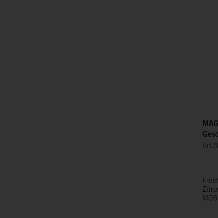
MAGN
Gesc
Art.
Fruch
Zitru
MOSE
Säur
volle