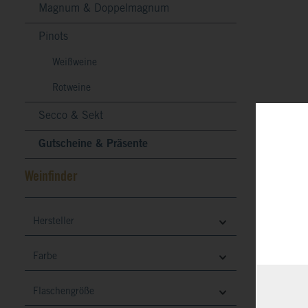
Magnum & Doppelmagnum
Pinots
Weißweine
Rotweine
Secco & Sekt
Gutscheine & Präsente
Weinfinder
Hersteller
Farbe
RIES
Gesc
Flaschengröße
Art.