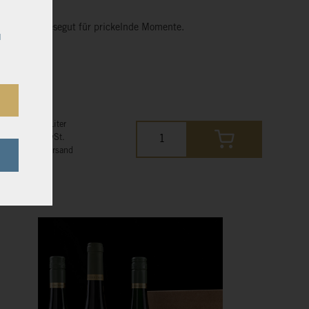
Das beste Lesegut für prickelnde Momente.
u
65,00 €*
28,89 € pro Liter
inkl. 19% MwSt.
kostenloser Versand