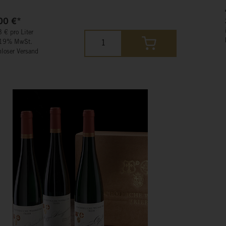
00 €*
 € pro Liter
 19% MwSt.
nloser Versand