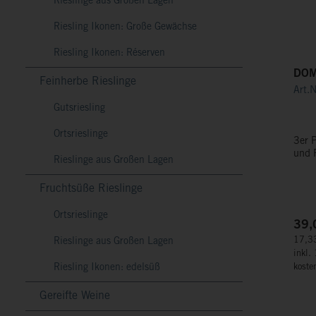
Rieslinge aus Großen Lagen
Riesling Ikonen: Große Gewächse
Riesling Ikonen: Réserven
DOM
Feinherbe Rieslinge
Art.
Gutsriesling
Ortsrieslinge
3er 
Rieslinge aus Großen Lagen
Fruchtsüße Rieslinge
Ortsrieslinge
39,
17,33
Rieslinge aus Großen Lagen
inkl.
Riesling Ikonen: edelsüß
koste
Gereifte Weine