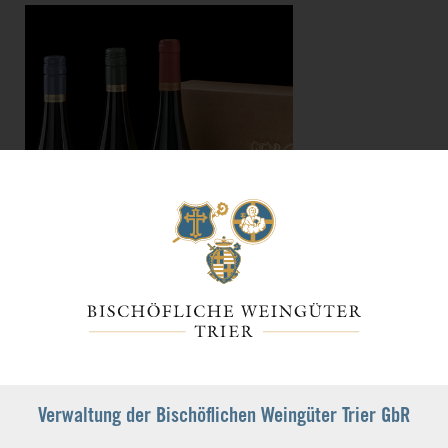
LING trocken, feinherb, fruchtig 3er
henkkarton natur inkl. Kellnermesser
Verwaltung der Bischöflichen Weingüter Trier GbR
Nr.: G770