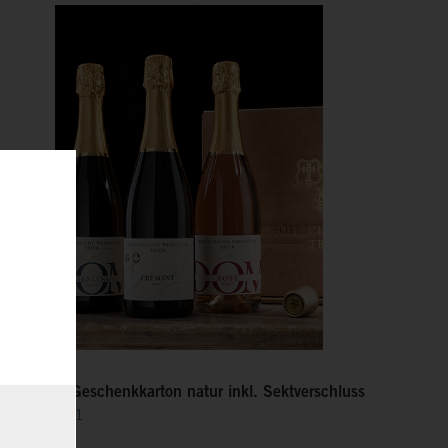
SEKT 3er Geschenkkarton natur inkl. Sektverschluss
Art.Nr.: G771