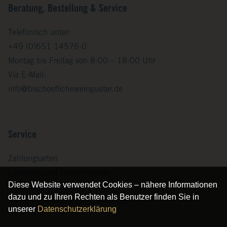
Beratung, Bestellung & Service
Telefonisch unter:
+49 (0)651 14576-0
Montag bis Freitag von 8:00 – 18:00 Uhr
Via E-Mail:
info@bischoeflicheweingueter.de
Service
Zahlungsarten
Lieferung und Versandkosten
Diese Website verwendet Cookies – nähere Informationen
Widerrufsbelehrung
dazu und zu Ihren Rechten als Benutzer finden Sie in
EU Streitbeilegungsplattform ODR
unserer
Datenschutzerklärung