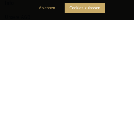
Info
Ablehnen
Cookies zulassen
Unsere AGB
Impressum
Datenschutzerklärung
Weinlisten
Neuer Online-Shop
Empfehlen Sie uns weiter
Newsletter
Zahlungsarten