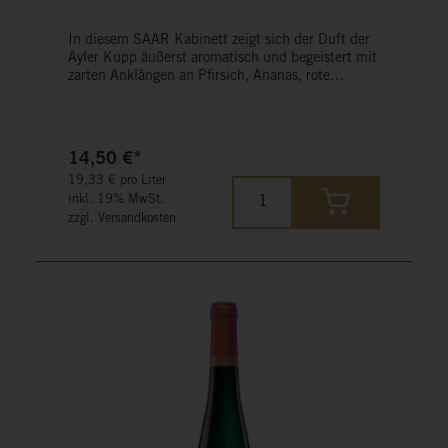
In diesem SAAR Kabinett zeigt sich der Duft der
Ayler Kupp äußerst aromatisch und begeistert mit
zarten Anklängen an Pfirsich, Ananas, rote
Johannisbeere und Limette. Im Mund wird man
einerseits von der Finesse und Zartheit der Kupp
angenehm überrascht, andererseits ist die
prägnante Frucht deutlich spürbar.
14,50 €*
19,33 € pro Liter
inkl. 19% MwSt.
zzgl. Versandkosten