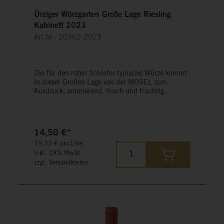
Ürziger Würzgarten Große Lage Riesling
Kabinett 2023
Art.Nr.: 20362-2023
Die für den roten Schiefer typische Würze kommt
in dieser Großen Lage von der MOSEL zum
Ausdruck, animierend, frisch und fruchtig.
Feinwürzige Mineralität, saftige Fruchtaromen
nach Pfirsich und Aprikosen im Bouquet.
14,50 €*
19,33 € pro Liter
inkl. 19% MwSt.
zzgl. Versandkosten