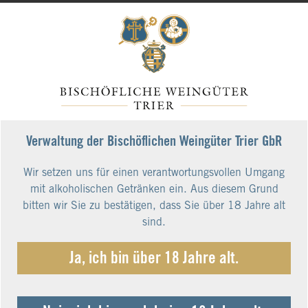
Kaseler Nies´chen Riesling Spätlese
MAGNUM 1,5 L 2021
Art.Nr.: 26460-2021
MAGNUMFLASCHE - Honigduft, reife gelbe
Früchte von Pfirsich und Mirabelle. Verspielte und
filigrane RUWER-Spätlese mit Mineralität und
Verwaltung der Bischöflichen Weingüter Trier GbR
Lagentypizität.
Wir setzen uns für einen verantwortungsvollen Umgang
mit alkoholischen Getränken ein. Aus diesem Grund
41,00 €*
bitten wir Sie zu bestätigen, dass Sie über 18 Jahre alt
27,33 € pro Liter
sind.
inkl. 19% MwSt.
zzgl. Versandkosten
Ja, ich bin über 18 Jahre alt.