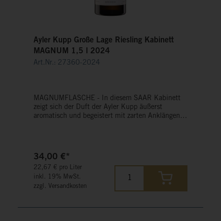
Ayler Kupp Große Lage Riesling Kabinett
MAGNUM 1,5 l 2024
Art.Nr.: 27360-2024
MAGNUMFLASCHE - In diesem SAAR Kabinett
zeigt sich der Duft der Ayler Kupp äußerst
aromatisch und begeistert mit zarten Anklängen
an Pfirsich, Ananas, rote Johannisbeere und
Limette. Im Mund wird man einerseits von der
Finesse und Zartheit der Kupp angenehm
überrascht, andererseits ist die Frucht deutlich
34,00 €*
spürbar.
22,67 € pro Liter
inkl. 19% MwSt.
zzgl. Versandkosten