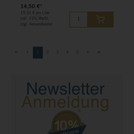
prägnante Frucht deutlich spürbar.
14,50 €*
19,33 € pro Liter
inkl. 19% MwSt.
zzgl. Versandkosten
1
2
3
4
5