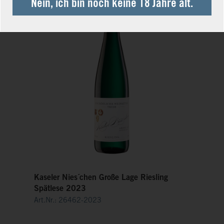
Nein, ich bin noch keine 18 Jahre alt.
Kaseler Nies´chen Große Lage Riesling
Spätlese 2023
Art.Nr.: 26462-2023