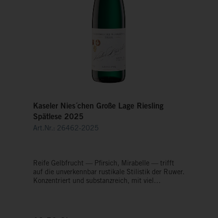
Kaseler Nies´chen Große Lage Riesling
Spätlese 2025
Art.Nr.: 26462-2025
Reife Gelbfrucht — Pfirsich, Mirabelle — trifft
auf die unverkennbar rustikale Stilistik der Ruwer.
Konzentriert und substanzreich, mit viel
Lagentypizität und großem Reifepotenzial. Ein
Nies'chen, das noch nicht alles verrät, aber schon
jetzt von der Kraft seiner Spitzenlage erzählt.