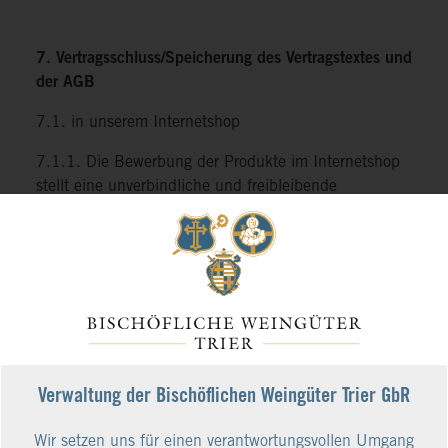
7. Vertragsschluss/Speicherung des Vertragstextes und
der AGB
7.1. in unserem Internetshop
7.1.1. Die Bewerbung der Produkte im Internetshop
stellt eine unverbindliche und freibleibende
Aufforderung zur Abgabe eines Angebots durch
unsere Kunden dar.
7.1.2. Die Kunden geben ein Angebot ab, indem sie
unseren Bestellvorgang durchlaufen und am Ende auf
den Link "Zahlungspflichtig bestellen" klicken.
7.1.3. Eingaben können vor Abgabe der Bestellung
mittels der üblichen Tastatur- und Mausfunktionen
Verwaltung der Bischöflichen Weingüter Trier GbR
korrigiert werden.
Wir setzen uns für einen verantwortungsvollen Umgang