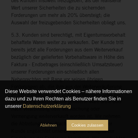
des Kunden insoweit freizugeben, als der realisierte
Wert unserer Sicherheiten die zu sichernden
Forderungen um mehr als 20% übersteigt; die
Auswahl der freizugebenden Sicherheiten obliegt uns.
5.3. Kunden sind berechtigt, mit Eigentumsvorbehalt
behaftete Waren weiter zu verkaufen. Der Kunde tritt
bereits jetzt alle Forderungen aus dem Weiterverkauf
bezüglich der gelieferten Vorbehaltsware in Höhe des
Faktura - Endbetrages (einschließlich Umsatzsteuer)
unserer Forderungen ein-schließlich allen
Nebenrechten mit Rang vor seinen übrigen
Forderungen ab, die ihm aus der Weiterveräußerung
Diese Website verwendet Cookies – nähere Informationen
an den Abnehmer oder Dritten erwachsen. Dies gilt
dazu und zu Ihren Rechten als Benutzer finden Sie in
unabhängig davon, ob die gelieferte Ware ohne oder
unserer
Datenschutzerklärung
nach Verarbeitung oder Vermischung oder
Vermengung weiterverkauft worden ist. Wir nehmen
die Abtretungen an. Nach der Abtretung ist der
Ablehnen
Cookies zulassen
Kunde ungeachtet unserer eigenen Befugnis zur