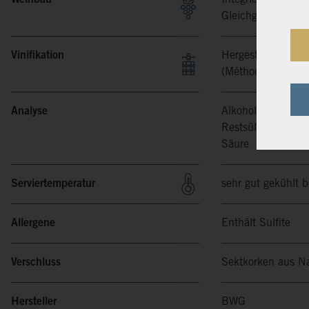
Gleichgewicht zu f
Vinifikation
Hergestellt mit gr
(Méthode Champen
Analyse
Alkoholgehalt
Restsüße
Säure
Serviertemperatur
sehr gut gekühlt 
Allergene
Enthält Sulfite
Verschluss
Sektkorken aus N
Hersteller
BWG