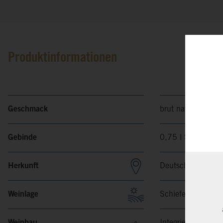
Produktinformationen
Geschmack
brut nature
Gebinde
0,75 l Sekt
Herkunft
Deutschland, Saa
Weinlage
Schieferverwitter
Weinbau
Integrierte Anbau