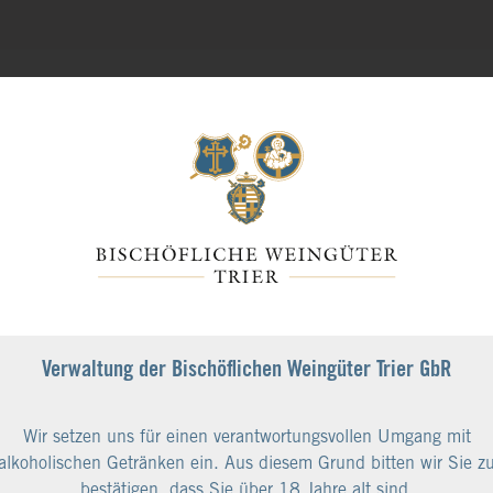
r
Verwaltung der Bischöflichen Weingüter Trier GbR
ungsböden verschiedener Steillagen
Wir setzen uns für einen verantwortungsvollen Umgang mit
alkoholischen Getränken ein. Aus diesem Grund bitten wir Sie z
bestätigen, dass Sie über 18 Jahre alt sind.
methoden, die unsere wertvollen Böden schützen und die Rebstöc