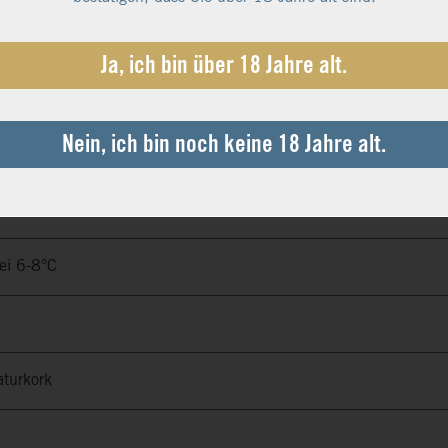
inden und somit Trauben in perfekter physiologischer Reife zu li
Ja, ich bin über 18 Jahre alt.
ößter handwerklicher Sorgfalt im traditionellen Verfahren der kla
oise).
Nein, ich bin noch keine 18 Jahre alt.
11,5 %
0,9 g/l
6,7 g/l
bei 6-8°C
aturkork