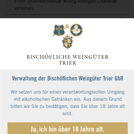
einen unverwechselbar würzig-kräftigen Charakter
verleihen.
Weinbau
Jahrhunderte Erfahrung im Weinbau, früher wie
heute sehr viel Handarbeit von Menschen mit
Gefühl für Natur, Boden, Wetter, Rebe und
Riesling. Das Ergebnis: Erstklassige Weine mit
Qualität und Stil!
Vinifikation
Verwaltung der Bischöflichen Weingüter Trier GbR
Schonender Ausbau im Edelstahltank bei
kontrollierter kühler Gär- und Lagertemperatur
Wir setzen uns für einen verantwortungsvollen Umgang
sowie einmalige schonende Filtration vor der
mit alkoholischen Getränken ein. Aus diesem Grund
Abfüllung.
bitten wir Sie zu bestätigen, dass Sie über 18 Jahre alt
sind.
Analyse
Alkoholgehalt
11,5 %
Ja, ich bin über 18 Jahre alt.
Restsüße
7,7 g/l