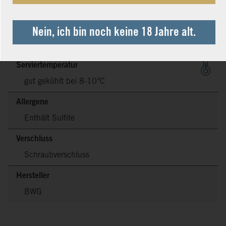
Säure
7,8 g/l
Zutaten
Nein, ich bin noch keine 18 Jahre alt.
Nährwertangaben
Serviertemperatur
gut gekühlt bei 8-10°C
Allergene
Enthält Sulfite
Verschluss
Schraubverschluss
Hersteller
BWG