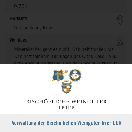
0,75 l
Herkunft
Deutschland, Ruwer
Weinlage
Mineralischer geht es nicht: Kabinett trocken bis
Kabinett feinherb aus Lagen des Ortes Kasel. Aus
dem Kaseler Kehrnagel und der Kaseler Hitzlay, je
nach Jahrgang mit etwas Untersützung aus dem
Kaseler Nies`chen, erzeugen wir in Kasel die
elegantesten Rieslingweine mit Schiefercharakter
von der Ruwer.
Weinbau
Jahrhunderte Erfahrung im Weinbau, früher wie
heute sehr viel Handarbeit von Menschen mit
Verwaltung der Bischöflichen Weingüter Trier GbR
Gefühl für Natur, Boden, Wetter, Rebe und