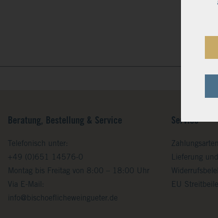
Beratung, Bestellung & Service
Service
Telefonisch unter:
Zahlungsarte
+49 (0)651 14576-0
Lieferung un
Montag bis Freitag von 8:00 – 18:00 Uhr
Widerrufsbel
Via E-Mail:
EU Streitbei
info@bischoeflicheweingueter.de