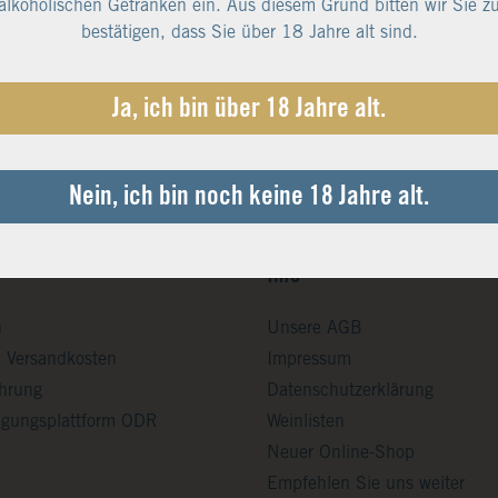
alkoholischen Getränken ein. Aus diesem Grund bitten wir Sie z
bestätigen, dass Sie über 18 Jahre alt sind.
Ja, ich bin über 18 Jahre alt.
Nein, ich bin noch keine 18 Jahre alt.
Info
n
Unsere AGB
d Versandkosten
Impressum
ehrung
Datenschutzerklärung
legungsplattform ODR
Weinlisten
Neuer Online-Shop
Empfehlen Sie uns weiter