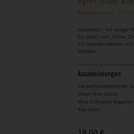
Ayler Kupp Rie
Weißwein |
Art.Nr.: 2746
Harmonisch, mit salziger M
Sie duftet nach Zitrone, G
Am Gaumen entfalten sich 
Spätlese
Auszeichnungen
Landwirtschaftskammer- G
Vinum Wine Guide:
Wine Enthusiast Magazine:
Yves Beck:
18,00 €