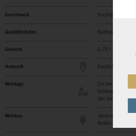
Geschmack
fruchtig
Qualitätsstufen
Spätlese
Gebinde
0,75 l
Herkunft
Deutschland, Saa
Weinlage
Die berühmte Saarl
Südexposition und
den besten Gewäch
Weinbau
Jahrhunderte Erfa
Boden, Wetter, Reb