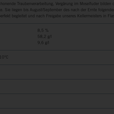
schonende Traubenverarbeitung, Vergärung im Moselfuder bilden di
nge. Sie liegen bis August/September des nach der Ernte folgend
erfekt begleitet und nach Freigabe unseres Kellermeisters in Fla
8,5 %
58,2 g/l
9,6 g/l
-10°C