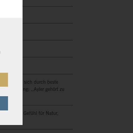
u
bt, zeichnet sich durch beste
der Meinung; ,,Ayler gehört zu
kter.´´
nschen mit Gefühl für Natur,
nd Stil!