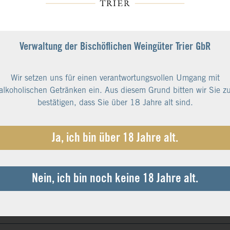
Verwaltung der Bischöflichen Weingüter Trier GbR
Wir setzen uns für einen verantwortungsvollen Umgang mit
alkoholischen Getränken ein. Aus diesem Grund bitten wir Sie z
bestätigen, dass Sie über 18 Jahre alt sind.
r
Ja, ich bin über 18 Jahre alt.
age, die sich wie ein Walfisch in die Flussschleife bei Ayl schie
 feinen Schieferboden aus. Schon 1897 war Karl Heinrich Koch 
sen an der Saar.´´ Wir meinen: ,,Rasse mit eigenständigem Chara
Nein, ich bin noch keine 18 Jahre alt.
hrung im Weinbau, früher wie heute sehr viel Handarbeit von Me
e und Riesling. Das Ergebnis: Erstklassige Weine mit Qualität u