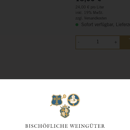
24,00 € pro Liter
inkl. 19% MwSt.
zzgl. Versandkosten
Sofort verfügbar, Lieferz
-
+