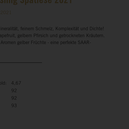
sling Spätlese 2021
2-2021
ineralität, feinem Schmelz, Komplexität und Dichte!
rapefruit, gelbem Pfirsich und getrockneten Kräutern.
Aromen gelber Früchte - eine perfekte SAAR-
old:
4,67
92
92
93