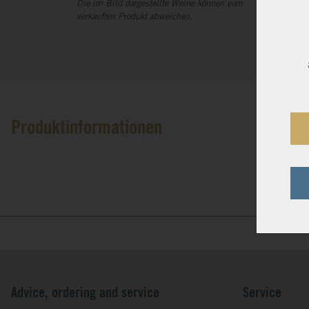
Die im Bild dargestellte Weine können vom
verkauften Produkt abweichen.
Produktinformationen
Advice, ordering and service
Service