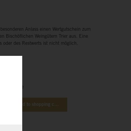
m besonderen Anlass einen Wertgutschein zum
den Bischöflichen Weingütern Trier aus. Eine
 oder des Restwerts ist nicht möglich.
eit 3-5 Tage
Add to shopping cart