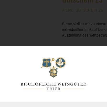
Gutschein 25
Art.Nr.: GUTSCHEIN 25
Gerne stellen wir zu eine
individuellen Einkauf bei 
Auszahlung des Wertbetrags
€25.00
inkl. 0% MwSt.
zzgl. Versandkosten
Sofort verfügbar, Lieferz
-
+