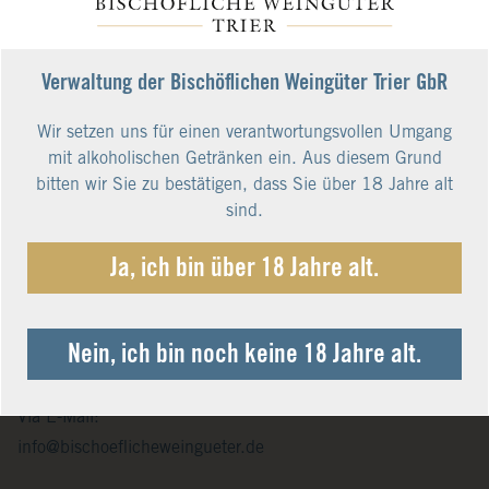
Verwaltung der Bischöflichen Weingüter Trier GbR
Wir setzen uns für einen verantwortungsvollen Umgang
mit alkoholischen Getränken ein. Aus diesem Grund
bitten wir Sie zu bestätigen, dass Sie über 18 Jahre alt
sind.
Ja, ich bin über 18 Jahre alt.
Advice, ordering and service
Telefonisch unter:
Nein, ich bin noch keine 18 Jahre alt.
+49 (0)651 14576-0
Montag bis Freitag von 8:00 – 18:00 Uhr
Via E-Mail:
info@bischoeflicheweingueter.de