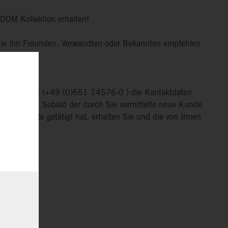
 DOM Kollektion erhalten!
 Sie ihn Freunden, Verwandten oder Bekannten empfehlen
nken.
er telefonisch (+49 (0)651 14576-0 ) die Kontaktdaten
n möchten. Sobald der durch Sie vermittelte neue Kunde
n Preisliste getätigt hat, erhalten Sie und die von Ihnen