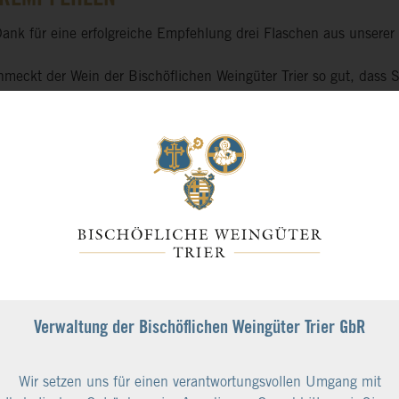
Dank für eine erfolgreiche Empfehlung drei Flaschen aus unserer
hmeckt der Wein der Bischöflichen Weingüter Trier so gut, dass
 Dafür möchten wir uns bei Ihnen und jedem Neukunden beda
s gemacht
ilen Sie uns uns per Email (info@bischoeflicheweingueter.de) od
eunde und Bekannten mit, die Sie von unseren Weinen überzeuge
te Bestellung über mindestens neun Flaschen aus unserer aktuelle
e Person als Dank je drei Flaschen aus unserer DOM Kollektion.
Verwaltung der Bischöflichen Weingüter Trier GbR
Wir setzen uns für einen verantwortungsvollen Umgang mit