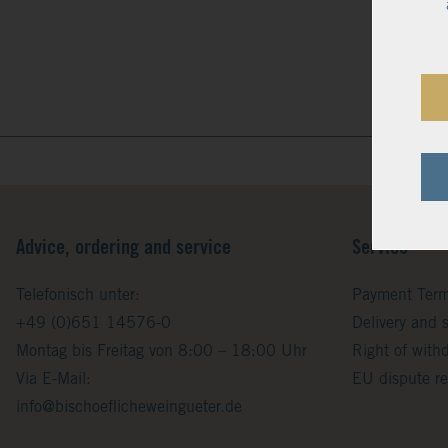
Advice, ordering and service
Service
Telefonisch unter:
Payment Ter
+49 (0)651 14576-0
Delivery and 
Montag bis Freitag von 8:00 – 18:00 Uhr
Right of with
Via E-Mail:
EU dispute re
info@bischoeflicheweingueter.de