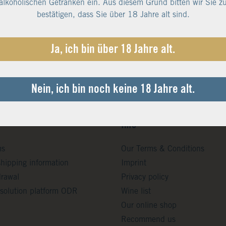
alkoholischen Getränken ein. Aus diesem Grund bitten wir Sie z
bestätigen, dass Sie über 18 Jahre alt sind.
Ja, ich bin über 18 Jahre alt.
Nein, ich bin noch keine 18 Jahre alt.
Info
ms
Our Terms & Conditions
shipping information
Imprint
drawal
Privacy policy
solution platform ODR
Wine list
Our online shop
Recommend us