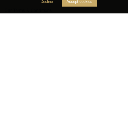
Decline
Accept cookies
Our Terms & Conditions
Imprint
Privacy policy
Wine list
Our online shop
Recommend us
Join newsletter
Zahlungsarten
Zertifizierungen