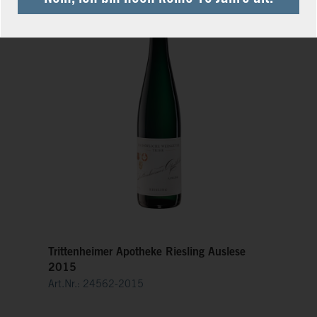
Trittenheimer Apotheke Riesling Auslese
2015
Art.Nr.: 24562-2015