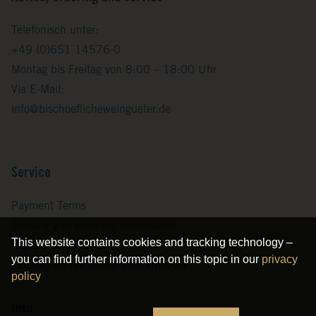
Telefonisch unter:
+49 (0)651 14576-0
Montag bis Freitag von 8:00 – 18:00 Uhr
Via E-Mail:
info@bischoeflicheweingueter.de
Service
Payment Terms
Delivery and shipping information
This website contains cookies and tracking technology –
Right of withdrawal
you can find further information on this topic in our
privacy
EU dispute resolution platform ODR
policy
Info