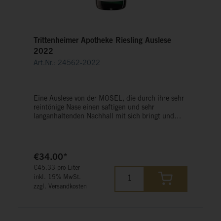
Trittenheimer Apotheke Riesling Auslese
2022
Art.Nr.: 24562-2022
Eine Auslese von der MOSEL, die durch ihre sehr
reintönige Nase einen saftigen und sehr
langanhaltenden Nachhall mit sich bringt und
dadurch lange im Gedächtnis bleibt. Aufregende
Aromen von Weinbergspfirsichen in einer
wunderbaren Konzentration und Fülle mit
raffiniertem Säurespiel.
€34.00*
€45.33 pro Liter
inkl. 19% MwSt.
zzgl. Versandkosten