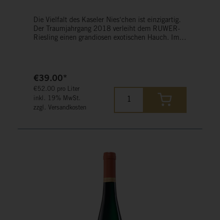
Die Vielfalt des Kaseler Nies‘chen ist einzigartig.
Der Traumjahrgang 2018 verleiht dem RUWER-
Riesling einen grandiosen exotischen Hauch. Im
ersten Moment wirkt der Wein sehr elegant und
etwas zurückhaltend, jedoch verbreiten sich dann
schöne Aromen von Pfirsich, exotischen Früchten
und Mandarinen. Am Gaumen wirkt er grazil und
€39.00*
tänzerisch mit viel Energie. Im Abgang spüren Sie
€52.00 pro Liter
die unverkennbare Handschrift dieser großen
inkl. 19% MwSt.
Lage: Ihre extrem feine und gleichzeitig packende
zzgl. Versandkosten
Salz-Säule auf der Zunge.