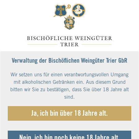
Dhroner Hofberger Riesling Beerenauslese
0,375 L 2010
Art.Nr.: 22764-2010
Würze, Komplex, Mineral sehr im Vordergrund.
Trockener als die 151 g/l Restsüße vermuten
Verwaltung der Bischöflichen Weingüter Trier GbR
lassen, knackige Säure.
Wir setzen uns für einen verantwortungsvollen Umgang
mit alkoholischen Getränken ein. Aus diesem Grund
€105.00*
bitten wir Sie zu bestätigen, dass Sie über 18 Jahre alt
€280.00 pro Liter
sind.
inkl. 19% MwSt.
zzgl. Versandkosten
Ja, ich bin über 18 Jahre alt.
Nein, ich bin noch keine 18 Jahre alt.