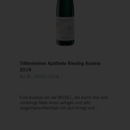
Trittenheimer Apotheke Riesling Auslese
2018
Art.Nr.: 24562-2018
Eine Auslese von der MOSEL, die durch ihre sehr
reintönige Nase einen saftigen und sehr
langanhaltenNachhall mit sich bringt und
dadurch lange im Gedächtnis bleibt. Aufregende
Aromen von Weinbergspfirsichen in einer
wunderbaren Konzentration und Fülle mit
raffiniertem Säurespiel.