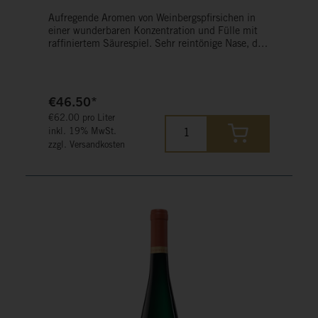
Aufregende Aromen von Weinbergspfirsichen in
einer wunderbaren Konzentration und Fülle mit
raffiniertem Säurespiel. Sehr reintönige Nase, der
Nachhall ist saftig und sehr langanhaltend,
dadurch bleibt diese MOSEL Auslese lange im
Gedächtnis.
€46.50*
€62.00 pro Liter
inkl. 19% MwSt.
zzgl. Versandkosten